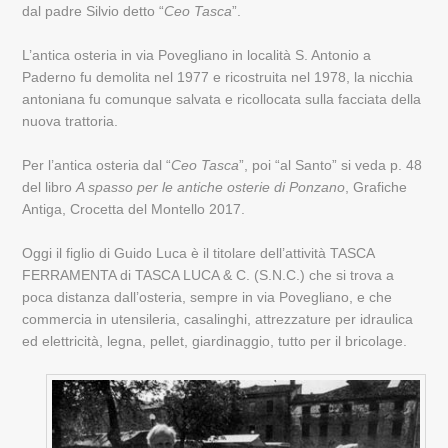
dal padre Silvio detto “
Ceo Tasca
”.
L’antica osteria in via Povegliano in località S. Antonio a
Paderno fu demolita nel 1977 e ricostruita nel 1978, la nicchia
antoniana fu comunque salvata e ricollocata sulla facciata della
nuova trattoria.
Per l’antica osteria dal “
Ceo Tasca
”, poi “al Santo” si veda p. 48
del libro
A spasso per le antiche osterie di Ponzano
, Grafiche
Antiga, Crocetta del Montello 2017.
Oggi il figlio di Guido Luca è il titolare dell’attività TASCA
FERRAMENTA di TASCA LUCA & C. (S.N.C.) che si trova a
poca distanza dall’osteria, sempre in via Povegliano, e che
commercia in utensileria, casalinghi, attrezzature per idraulica
ed elettricità, legna, pellet, giardinaggio, tutto per il bricolage.