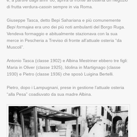
e, a partire dagli anni ’80, aprirà di fronte all’osteria un negozio
di frutta verdura-
casoin
sempre in via Roma.
Giuseppe Tasca, detto Bepi Sahariana e più comunemente
Bepi formajea
era uno dei più noti ambulanti del Borgo Ruga.
Vendeva formaggio e abitualmente stazionava con la sua
merce in Pescheria a Treviso di fronte all’attuale osteria “da
Muscoli”.
Antonio Tasca (classe 1902) e Albina Mestriner ebbero tre figli:
Maria in Oliver (classe 1925), Idolina in Martignago (classe
1930) e Pietro (classe 1936) che sposò Luigina Bertelli.
Pietro, dopo i Lampugnani, prese in gestione l’attuale osteria
“alla Pesa” coadiuvato da sua madre Albina.