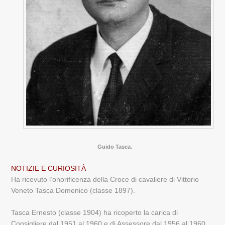
Guido Tasca.
NOTIZIE E CURIOSITÀ
Ha ricevuto l’onorificenza della Croce di cavaliere di Vittorio
Veneto Tasca Domenico (classe 1897).
Tasca Ernesto (classe 1904) ha ricoperto la carica di
Consigliere dal 1951 al 1960 e di Assessore dal 1956 al 1960.