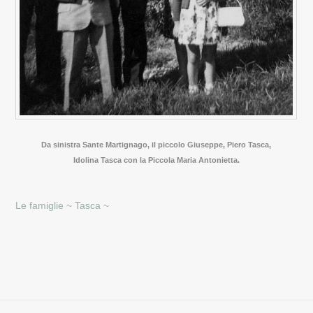
Da sinistra Sante Martignago, il piccolo Giuseppe, Piero Tasca,
Idolina Tasca con la Piccola Maria Antonietta.
Le famiglie ~
Tasca ~