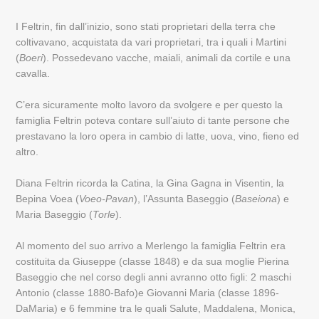
I Feltrin, fin dall’inizio, sono stati proprietari della terra che
coltivavano, acquistata da vari proprietari, tra i quali i Martini
(
Boeri
). Possedevano vacche, maiali, animali da cortile e una
cavalla.
C’era sicuramente molto lavoro da svolgere e per questo la
famiglia Feltrin poteva contare sull’aiuto di tante persone che
prestavano la loro opera in cambio di latte, uova, vino, fieno ed
altro.
Diana Feltrin ricorda la Catina, la Gina Gagna in Visentin, la
Bepina Voea (
Voeo-Pavan
), l’Assunta Baseggio (
Baseiona
) e
Maria Baseggio (
Torle
).
Al momento del suo arrivo a Merlengo la famiglia Feltrin era
costituita da Giuseppe (classe 1848) e da sua moglie Pierina
Baseggio che nel corso degli anni avranno otto figli: 2 maschi
Antonio (classe 1880-Bafo)e Giovanni Maria (classe 1896-
DaMaria) e 6 femmine tra le quali Salute, Maddalena, Monica,