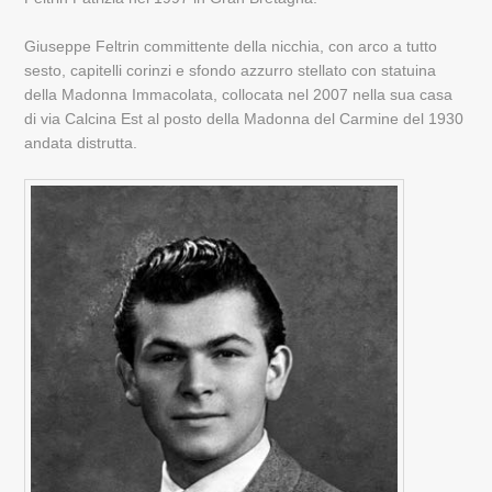
Giuseppe Feltrin committente della nicchia, con arco a tutto
sesto, capitelli corinzi e sfondo azzurro stellato con statuina
della Madonna Immacolata, collocata nel 2007 nella sua casa
di via Calcina Est al posto della Madonna del Carmine del 1930
andata distrutta.