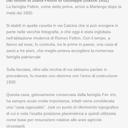
Dai ricordi di Diana Feltrin di Giuseppe (classe 1952)
La famiglia Feltrin, come detto prima, arrivò a Merlengo dopo la
metà del 1800.
Si stabilì in quella casetta in via Calcina che si può scorgere in
parte nelle vecchie fotografie, e che oggi è stata inglobata
nell’abitazione moderna di Romeo Feltrin. Con il tempo, a
fianco ad essa, fu costruita, tra le prime in paese, una casa di
sassi a tre piani, che meglio poteva accogliere la numerosa
famiglia patriarcale.
Sulla facciata, oltre alla nicchia di cui abbiamo parlato in
precedenza, fu murato uno stemma con l’anno di costruzione:
1930.
Questa casa, gelosamente conservata dalla famiglia Fel- trin,
ha sempre avuto molta importanza, infatti viene considerata
una “casa caposaldo”, cioè un punto di riferimento topografico
di cui è nota l’esatta posizione planimetrica e quindi utilizzata
come base per misurazioni relative alle aree agricole
circostanti.