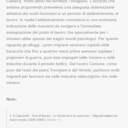
Clabecq” molto attivo nel territorio Trevigiano. L’accordo che
andava proponendo prevedeva una adeguata sistemazione
abitativa dei nostri lavoratori e un periodo di addestramento al
lavoro. In realtà l’addestramento consisteva in una sommaria
indicazione delle mansioni da svolgere e l’immediata
assegnazione del posto di lavoro che specialmente per i
minatori ebbe spesso dei tragici risvolti psicologici. Per quanto
riguarda gli alloggi, i primi migranti venivano ospitati nelle
baracche che fino a qualche mese prima avevano ospitato i
prigionieri di guerra, pure essi impiegati nelle miniere e nelle
industrie durante il periodo bellico. Dal nostro Comune, come
pure dal resto dei paesi Trevigiani e del Veneto, partirono molti
migranti per lavorare sia nelle industrie siderurgiche che nelle
miniere.
Note:
1.
A.Caprarelli – Tesi di laurea - Lo Schermo e lo specchio – Migranti italiani nei
mass-media (1946-1984)
[ ritorna ↩ ]