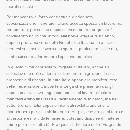
erano confinati sembravano una minaccia per l’ordine e la
moralità locale.
Per mancanza di forza contrattuale e adeguata
specializzazione, l’operaio italiano accetta spesso un lavoro mal
remunerato, pericoloso e spesso insalubre e per questo è
considerato un rovina lavoro. Nel breve volgere di un anno,
dopo la proclamazione della Repubblica Italiana, le amicizie
createsi sui posti di lavoro e lo sport, in particolare il ciclismo,
1
contribuiscono a far mutare l’opinione pubblica.
In questo clima contrastato, migliaia di Italiani, anche su
sollecitazione delle autorità, colsero nell’emigrazione la sola
prospettiva di riscatto. In tutta Italia apparvero manifesti rosa
della Federazione Carbonifera Belga che presentavano gli
aspetti positivi e i vantaggi economici del lavoro all’estero. I
manifesti erano finalizzati al reclutamento di minatori, ma nel
settentrione d’Italia appositi incaricati reclutavano anche
manodopera per gli stabilimenti siderurgici, che grazie al ferro e
al carbone estratti dalle miniere, potevano disporre di materie
prime per le loro attività. Fra questi il direttore delle “Forges de