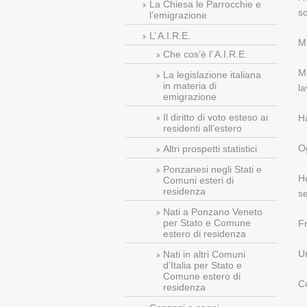
La Chiesa le Parrocchie e
so
l’emigrazione
L’ A.I.R.E.
M
Che cos’è l’ A.I.R.E.
Mi
La legislazione italiana
in materia di
la
emigrazione
Il diritto di voto esteso ai
Ha
residenti all’estero
Og
Altri prospetti statistici
Ponzanesi negli Stati e
Ho
Comuni esteri di
residenza
se
Nati a Ponzano Veneto
per Stato e Comune
Fr
estero di residenza
Un
Nati in altri Comuni
d’Italia per Stato e
Comune estero di
Co
residenza