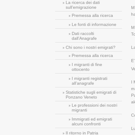
La ricerca dei dati
sull’emigrazione
M
h
Premessa alla ricerca
Le fonti di informazione
Mi
Dati raccolti
T
dall’Anagrafe
Chi sono i nostri emigrati?
La
Premessa alla ricerca
E’
I migranti di fine
Ve
ottocento
I migranti registrati
I 
all’anagrafe
ma
Statistiche sugli emigrati di
Pa
Ponzano Veneto
al
Le professioni dei nostri
migranti
C
Immigrati ed emigrati
alcuni confronti
Lu
Il ritorno in Patria