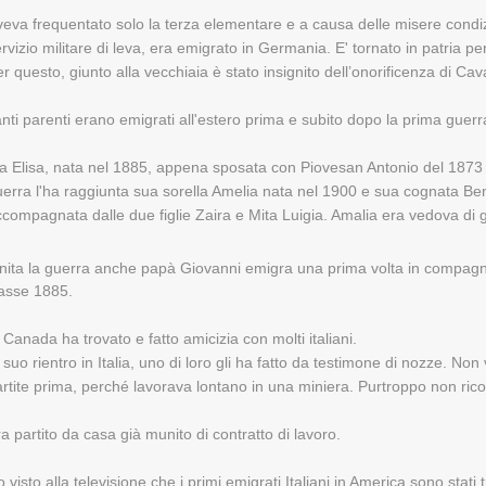
eva frequentato solo la terza elementare e a causa delle misere condiz
rvizio militare di leva, era emigrato in Germania. E' tornato in patria 
r questo, giunto alla vecchiaia è stato insignito dell’onorificenza di Cava
nti parenti erano emigrati all'estero prima e subito dopo la prima guer
ia Elisa, nata nel 1885, appena sposata con Piovesan Antonio del 187
erra l'ha raggiunta sua sorella Amelia nata nel 1900 e sua cognata Be
compagnata dalle due figlie Zaira e Mita Luigia. Amalia era vedova di g
inita la guerra anche papà Giovanni emigra una prima volta in compagn
lasse 1885.
 Canada ha trovato e fatto amicizia con molti italiani.
 suo rientro in Italia, uno di loro gli ha fatto da testimone di nozze. Non
rtite prima, perché lavorava lontano in una miniera. Purtroppo non rico
a partito da casa già munito di contratto di lavoro.
 visto alla televisione che i primi emigrati Italiani in America sono stati