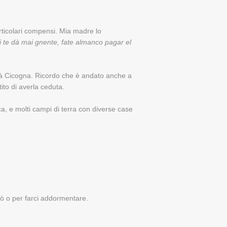
rticolari compensi. Mia madre lo
i te dà mai gnente, fate almanco pagar el
dità Cicogna. Ricordo che è andato anche a
tito di averla ceduta.
ca, e molti campi di terra con diverse case
ilò o per farci addormentare.