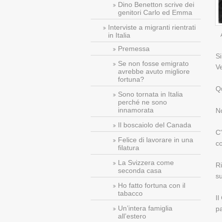
Dino Benetton scrive dei
genitori Carlo ed Emma
Interviste a migranti rientrati
in Italia
Premessa
S
Se non fosse emigrato
Ve
avrebbe avuto migliore
fortuna?
Qu
Sono tornata in Italia
perché ne sono
innamorata
N
Il boscaiolo del Canada
C'
Felice di lavorare in una
co
filatura
La Svizzera come
Ri
seconda casa
su
Ho fatto fortuna con il
tabacco
Il
Un’intera famiglia
pa
all’estero