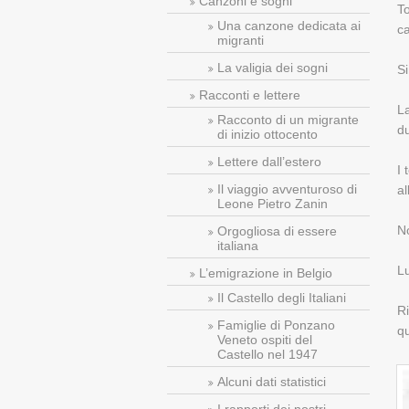
Canzoni e sogni
To
Una canzone dedicata ai
ca
migranti
La valigia dei sogni
Si
Racconti e lettere
La
Racconto di un migrante
du
di inizio ottocento
Lettere dall’estero
I 
Il viaggio avventuroso di
al
Leone Pietro Zanin
N
Orgogliosa di essere
italiana
Lu
L’emigrazione in Belgio
Il Castello degli Italiani
Ri
Famiglie di Ponzano
qu
Veneto ospiti del
Castello nel 1947
Alcuni dati statistici