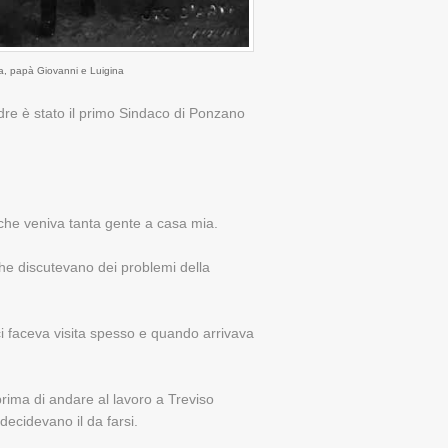
la, papà Giovanni e Luigina
re è stato il primo Sindaco di Ponzano
che veniva tanta gente a casa mia.
che discutevano dei problemi della
i faceva visita spesso e quando arrivava
prima di andare al lavoro a Treviso
decidevano il da farsi.