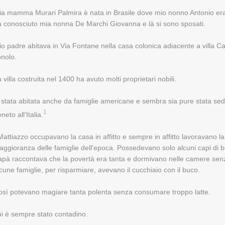
ia mamma Murari Palmira è nata in Brasile dove mio nonno Antonio era 
a conosciuto mia nonna De Marchi Giovanna e là si sono sposati.
o padre abitava in Via Fontane nella casa colonica adiacente a villa Cari
onolo.
 villa costruita nel 1400 ha avuto molti proprietari nobili.
 stata abitata anche da famiglie americane e sembra sia pure stata sed
1
neto all’Italia.
Mattiazzo occupavano la casa in affitto e sempre in affitto lavoravano l
ggioranza delle famiglie dell'epoca. Possedevano solo alcuni capi di b
pà raccontava che la povertà era tanta e dormivano nelle camere senza
cune famiglie, per risparmiare, avevano il cucchiaio con il buco.
osì potevano magiare tanta polenta senza consumare troppo latte.
i è sempre stato contadino.