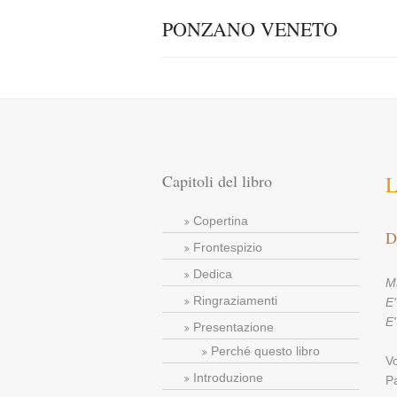
PONZANO VENETO
Capitoli del libro
L
Copertina
D
Frontespizio
Dedica
M
Ringraziamenti
E'
E'
Presentazione
Perché questo libro
Vo
Introduzione
Pa