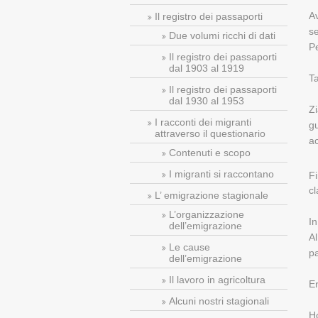
Av
Il registro dei passaporti
se
Due volumi ricchi di dati
Pe
Il registro dei passaporti
dal 1903 al 1919
Ta
Il registro dei passaporti
dal 1930 al 1953
Z
I racconti dei migranti
gu
attraverso il questionario
ac
Contenuti e scopo
I migranti si raccontano
F
c
L’ emigrazione stagionale
L’organizzazione
In
dell’emigrazione
Al
Le cause
pa
dell’emigrazione
Il lavoro in agricoltura
Er
Alcuni nostri stagionali
Ho