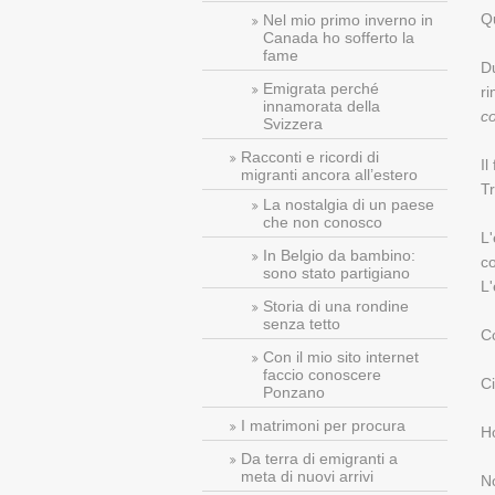
Q
Nel mio primo inverno in
Canada ho sofferto la
fame
Du
Emigrata perché
r
innamorata della
co
Svizzera
Racconti e ricordi di
Il
migranti ancora all’estero
Tr
La nostalgia di un paese
che non conosco
L'
In Belgio da bambino:
co
sono stato partigiano
L
Storia di una rondine
senza tetto
Co
Con il mio sito internet
faccio conoscere
Ci
Ponzano
I matrimoni per procura
Ho
Da terra di emigranti a
meta di nuovi arrivi
No