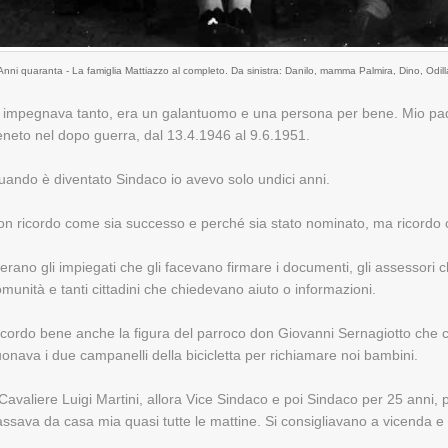
Anni quaranta - La famiglia Mattiazzo al completo. Da sinistra: Danilo, mamma Palmira, Dino, Odil
i impegnava tanto, era un galantuomo e una persona per bene. Mio pad
neto nel dopo guerra, dal 13.4.1946 al 9.6.1951.
ando è diventato Sindaco io avevo solo undici anni.
on ricordo come sia successo e perché sia stato nominato, ma ricordo 
erano gli impiegati che gli facevano firmare i documenti, gli assessori 
munità e tanti cittadini che chiedevano aiuto o informazioni.
cordo bene anche la figura del parroco don Giovanni Sernagiotto che c
onava i due campanelli della bicicletta per richiamare noi bambini.
 Cavaliere Luigi Martini, allora Vice Sindaco e poi Sindaco per 25 anni, 
ssava da casa mia quasi tutte le mattine. Si consigliavano a vicenda e 