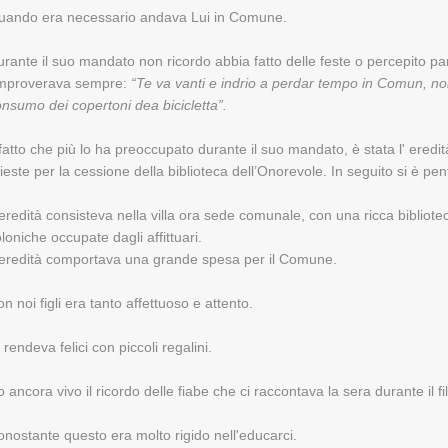
uando era necessario andava Lui in Comune.
rante il suo mandato non ricordo abbia fatto delle feste o percepito pa
improverava sempre:
“Te va vanti e indrio a perdar tempo in Comun, no
nsumo dei copertoni dea bicicletta”.
 fatto che più lo ha preoccupato durante il suo mandato, è stata l' ere
ieste per la cessione della biblioteca dell’Onorevole. In seguito si è pen
eredità consisteva nella villa ora sede comunale, con una ricca bibliote
loniche occupate dagli affittuari.
'eredità comportava una grande spesa per il Comune.
n noi figli era tanto affettuoso e attento.
 rendeva felici con piccoli regalini.
 ancora vivo il ricordo delle fiabe che ci raccontava la sera durante il f
nostante questo era molto rigido nell'educarci.