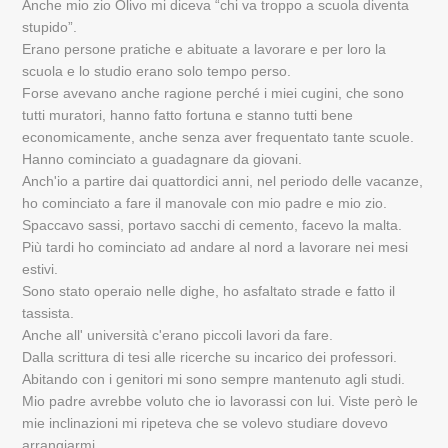
Anche mio zio Olivo mi diceva “chi va troppo a scuola diventa
stupido”.
Erano persone pratiche e abituate a lavorare e per loro la
scuola e lo studio erano solo tempo perso.
Forse avevano anche ragione perché i miei cugini, che sono
tutti muratori, hanno fatto fortuna e stanno tutti bene
economicamente, anche senza aver frequentato tante scuole.
Hanno cominciato a guadagnare da giovani.
Anch'io a partire dai quattordici anni, nel periodo delle vacanze,
ho cominciato a fare il manovale con mio padre e mio zio.
Spaccavo sassi, portavo sacchi di cemento, facevo la malta.
Più tardi ho cominciato ad andare al nord a lavorare nei mesi
estivi.
Sono stato operaio nelle dighe, ho asfaltato strade e fatto il
tassista.
Anche all' università c'erano piccoli lavori da fare.
Dalla scrittura di tesi alle ricerche su incarico dei professori.
Abitando con i genitori mi sono sempre mantenuto agli studi.
Mio padre avrebbe voluto che io lavorassi con lui. Viste però le
mie inclinazioni mi ripeteva che se volevo studiare dovevo
arrangiarmi.