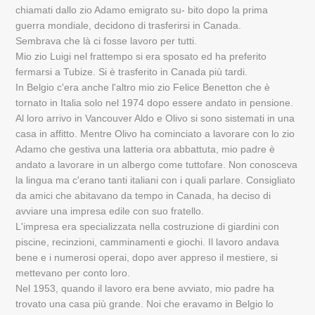
chiamati dallo zio Adamo emigrato su- bito dopo la prima
guerra mondiale, decidono di trasferirsi in Canada.
Sembrava che là ci fosse lavoro per tutti.
Mio zio Luigi nel frattempo si era sposato ed ha preferito
fermarsi a Tubize. Si è trasferito in Canada più tardi.
In Belgio c'era anche l'altro mio zio Felice Benetton che è
tornato in Italia solo nel 1974 dopo essere andato in pensione.
Al loro arrivo in Vancouver Aldo e Olivo si sono sistemati in una
casa in affitto. Mentre Olivo ha cominciato a lavorare con lo zio
Adamo che gestiva una latteria ora abbattuta, mio padre è
andato a lavorare in un albergo come tuttofare. Non conosceva
la lingua ma c'erano tanti italiani con i quali parlare. Consigliato
da amici che abitavano da tempo in Canada, ha deciso di
avviare una impresa edile con suo fratello.
L'impresa era specializzata nella costruzione di giardini con
piscine, recinzioni, camminamenti e giochi. Il lavoro andava
bene e i numerosi operai, dopo aver appreso il mestiere, si
mettevano per conto loro.
Nel 1953, quando il lavoro era bene avviato, mio padre ha
trovato una casa più grande. Noi che eravamo in Belgio lo