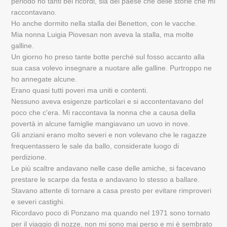
periodo ho tanti bei ricordi, sia del paese che delle storie che mi
raccontavano.
Ho anche dormito nella stalla dei Benetton, con le vacche.
Mia nonna Luigia Piovesan non aveva la stalla, ma molte
galline.
Un giorno ho preso tante botte perché sul fosso accanto alla
sua casa volevo insegnare a nuotare alle galline. Purtroppo ne
ho annegate alcune.
Erano quasi tutti poveri ma uniti e contenti.
Nessuno aveva esigenze particolari e si accontentavano del
poco che c'era. Mi raccontava la nonna che a causa della
povertà in alcune famiglie mangiavano un uovo in nove.
Gli anziani erano molto severi e non volevano che le ragazze
frequentassero le sale da ballo, considerate luogo di
perdizione.
Le più scaltre andavano nelle case delle amiche, si facevano
prestare le scarpe da festa e andavano lo stesso a ballare.
Stavano attente di tornare a casa presto per evitare rimproveri
e severi castighi.
Ricordavo poco di Ponzano ma quando nel 1971 sono tornato
per il viaggio di nozze, non mi sono mai perso e mi è sembrato