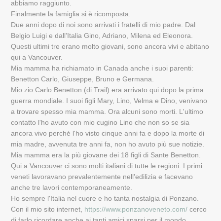
abbiamo raggiunto.
Finalmente la famiglia si è ricomposta.
Due anni dopo di noi sono arrivati i fratelli di mio padre. Dal
Belgio Luigi e dall'Italia Gino, Adriano, Milena ed Eleonora.
Questi ultimi tre erano molto giovani, sono ancora vivi e abitano
qui a Vancouver.
Mia mamma ha richiamato in Canada anche i suoi parenti:
Benetton Carlo, Giuseppe, Bruno e Germana.
Mio zio Carlo Benetton (di Trail) era arrivato qui dopo la prima
guerra mondiale. I suoi figli Mary, Lino, Velma e Dino, venivano
a trovare spesso mia mamma. Ora alcuni sono morti. L'ultimo
contatto l'ho avuto con mio cugino Lino che non so se sia
ancora vivo perché l'ho visto cinque anni fa e dopo la morte di
mia madre, avvenuta tre anni fa, non ho avuto più sue notizie.
Mia mamma era la più giovane dei 18 figli di Sante Benetton.
Qui a Vancouver ci sono molti italiani di tutte le regioni. I primi
veneti lavoravano prevalentemente nell'edilizia e facevano
anche tre lavori contemporaneamente.
Ho sempre l'Italia nel cuore e ho tanta nostalgia di Ponzano.
Con il mio sito internet,
https://www.ponzanoveneto.com/
cerco
di farlo ricordare anche ai tanti amici sparsi per il mondo.