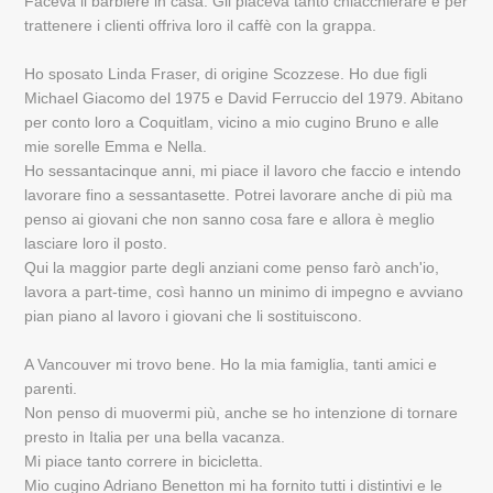
Faceva il barbiere in casa. Gli piaceva tanto chiacchierare e per
trattenere i clienti offriva loro il caffè con la grappa.
Ho sposato Linda Fraser, di origine Scozzese. Ho due figli
Michael Giacomo del 1975 e David Ferruccio del 1979. Abitano
per conto loro a Coquitlam, vicino a mio cugino Bruno e alle
mie sorelle Emma e Nella.
Ho sessantacinque anni, mi piace il lavoro che faccio e intendo
lavorare fino a sessantasette. Potrei lavorare anche di più ma
penso ai giovani che non sanno cosa fare e allora è meglio
lasciare loro il posto.
Qui la maggior parte degli anziani come penso farò anch'io,
lavora a part-time, così hanno un minimo di impegno e avviano
pian piano al lavoro i giovani che li sostituiscono.
A Vancouver mi trovo bene. Ho la mia famiglia, tanti amici e
parenti.
Non penso di muovermi più, anche se ho intenzione di tornare
presto in Italia per una bella vacanza.
Mi piace tanto correre in bicicletta.
Mio cugino Adriano Benetton mi ha fornito tutti i distintivi e le