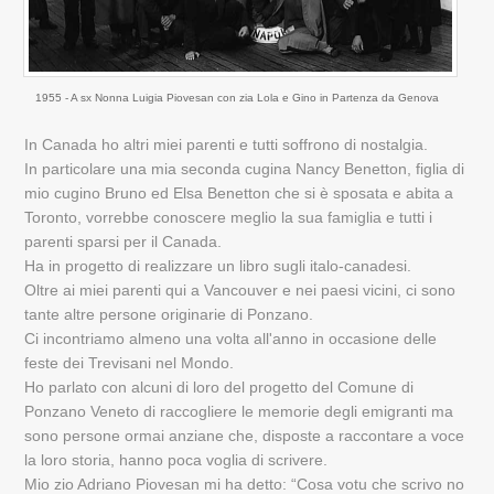
1955 - A sx Nonna Luigia Piovesan con zia Lola e Gino in Partenza da Genova
In Canada ho altri miei parenti e tutti soffrono di nostalgia.
In particolare una mia seconda cugina Nancy Benetton, figlia di
mio cugino Bruno ed Elsa Benetton che si è sposata e abita a
Toronto, vorrebbe conoscere meglio la sua famiglia e tutti i
parenti sparsi per il Canada.
Ha in progetto di realizzare un libro sugli italo-canadesi.
Oltre ai miei parenti qui a Vancouver e nei paesi vicini, ci sono
tante altre persone originarie di Ponzano.
Ci incontriamo almeno una volta all'anno in occasione delle
feste dei Trevisani nel Mondo.
Ho parlato con alcuni di loro del progetto del Comune di
Ponzano Veneto di raccogliere le memorie degli emigranti ma
sono persone ormai anziane che, disposte a raccontare a voce
la loro storia, hanno poca voglia di scrivere.
Mio zio Adriano Piovesan mi ha detto: “Cosa votu che scrivo no