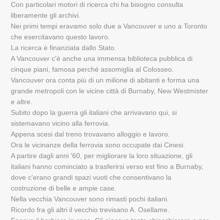
Con particolari motori di ricerca chi ha bisogno consulta
liberamente gli archivi.
Nei primi tempi eravamo solo due a Vancouver e uno a Toronto
che esercitavano questo lavoro.
La ricerca è finanziata dallo Stato.
A Vancouver c'è anche una immensa biblioteca pubblica di
cinque piani, famosa perché assomiglia al Colosseo.
Vancouver ora conta più di un milione di abitanti e forma una
grande metropoli con le vicine città di Burnaby, New Westmister
e altre.
Subito dopo la guerra gli italiani che arrivavano qui, si
sistemavano vicino alla ferrovia.
Appena scesi dal treno trovavano alloggio e lavoro.
Ora le vicinanze della ferrovia sono occupate dai Cinesi.
A partire dagli anni '60, per migliorare la loro situazione, gli
italiani hanno cominciato a trasferirsi verso est fino a Burnaby,
dove c'erano grandi spazi vuoti che consentivano la
costruzione di belle e ampie case.
Nella vecchia Vancouver sono rimasti pochi italiani.
Ricordo fra gli altri il vecchio trevisano A. Osellame.