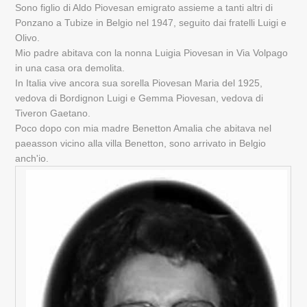
Sono figlio di Aldo Piovesan emigrato assieme a tanti altri di
Ponzano a Tubize in Belgio nel 1947, seguito dai fratelli Luigi e
Olivo.
Mio padre abitava con la nonna Luigia Piovesan in Via Volpago
in una casa ora demolita.
In Italia vive ancora sua sorella Piovesan Maria del 1925,
vedova di Bordignon Luigi e Gemma Piovesan, vedova di
Tiveron Gaetano.
Poco dopo con mia madre Benetton Amalia che abitava nel
paeasson vicino alla villa Benetton, sono arrivato in Belgio
anch'io.