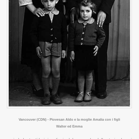
Vancouver (CDN) - Piovesan Aldo e la moglie Amalia con i figli
Walter ed Emma