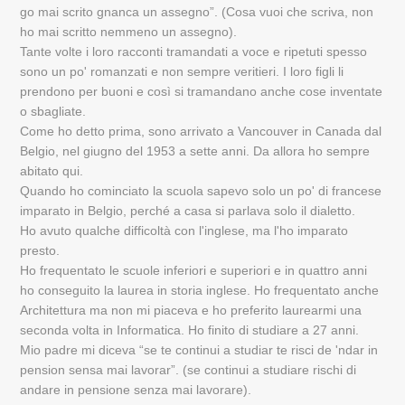
go mai scrito gnanca un assegno”. (Cosa vuoi che scriva, non
ho mai scritto nemmeno un assegno).
Tante volte i loro racconti tramandati a voce e ripetuti spesso
sono un po' romanzati e non sempre veritieri. I loro figli li
prendono per buoni e così si tramandano anche cose inventate
o sbagliate.
Come ho detto prima, sono arrivato a Vancouver in Canada dal
Belgio, nel giugno del 1953 a sette anni. Da allora ho sempre
abitato qui.
Quando ho cominciato la scuola sapevo solo un po' di francese
imparato in Belgio, perché a casa si parlava solo il dialetto.
Ho avuto qualche difficoltà con l'inglese, ma l'ho imparato
presto.
Ho frequentato le scuole inferiori e superiori e in quattro anni
ho conseguito la laurea in storia inglese. Ho frequentato anche
Architettura ma non mi piaceva e ho preferito laurearmi una
seconda volta in Informatica. Ho finito di studiare a 27 anni.
Mio padre mi diceva “se te continui a studiar te risci de 'ndar in
pension sensa mai lavorar”. (se continui a studiare rischi di
andare in pensione senza mai lavorare).