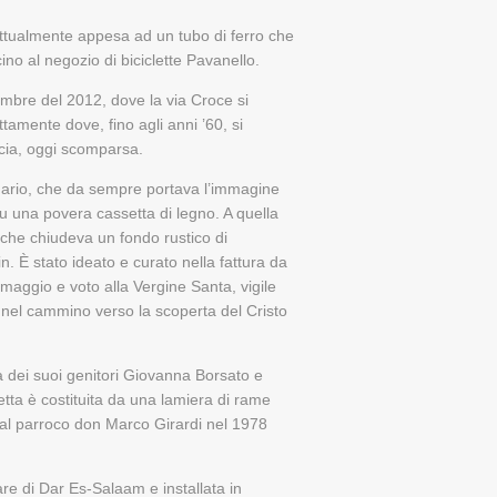
attualmente appesa ad un tubo di ferro che
ino al negozio di biciclette Pavanello.
tembre del 2012, dove la via Croce si
amente dove, fino agli anni ’60, si
cia, oggi scomparsa.
nario, che da sempre portava l’immagine
u una povera cassetta di legno. A quella
 che chiudeva un fondo rustico di
n. È stato ideato e curato nella fattura da
maggio e voto alla Vergine Santa, vigile
nel cammino verso la scoperta del Cristo
ia dei suoi genitori Giovanna Borsato e
etta è costituita da una lamiera di rame
 al parroco don Marco Girardi nel 1978
re di Dar Es-Salaam e installata in