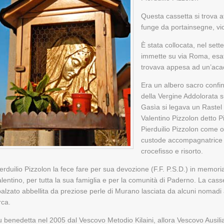
Questa cassetta si trova 
funge da portainsegne, vic
È stata collocata, nel set
immette su via Roma, esatt
trovava appesa ad un’aca
Era un albero sacro confi
della Vergine Addolorata s
Gasìa si legava un Rastel
Valentino Pizzolon detto Pi
Pierduilio Pizzolon come o
custode accompagnatrice 
crocefisso e risorto.
erduilio Pizzolon la fece fare per sua devozione (F.F. P.S.D.) in memor
lentino, per tutta la sua famiglia e per la comunità di Paderno. La cass
alzato abbellita da preziose perle di Murano lasciata da alcuni nomadi
rca.
 benedetta nel 2005 dal Vescovo Metodio Kilaini, allora Vescovo Ausilia