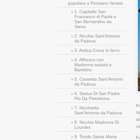
popolare a Ponzano Veneto
1. Capitello San
Francesco di Paola e
San Bernardino da
Siena
2. Nicchia Sant’Antonio
da Padova
3. Antica Croce in ferro
4. Affresco con
Madonna seduta e
Bambino
5. Cassetta Sant’Antonio
da Padova
6. Statua Di San Padre
Pio Da Pietrelcina
Pi
7. Nicchietta
Va
Sant’Antonio da Padova
sb
8. Nicchia Madonna Di
ci
Lourdes
9. Tondo Santa Maria
Fu