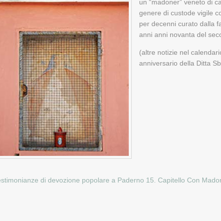
un “madoner” veneto di cam
genere di custode vigile c
per decenni curato dalla f
anni anni novanta del sec
(altre notizie nel calenda
anniversario della Ditta Sb
estimonianze di devozione popolare a Paderno
15. Capitello Con Mado