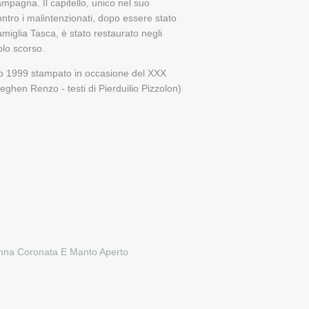
pagna. Il capitello, unico nel suo
ontro i malintenzionati, dopo essere stato
amiglia Tasca, è stato restaurato negli
olo scorso.
rio 1999 stampato in occasione del XXX
eghen Renzo - testi di Pierduilio Pizzolon)
nna Coronata E Manto Aperto