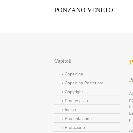
PONZANO VENETO
Capitoli
P
Copertina
P
Copertina Posteriore
Copyright
A
no
Frontespizio
fu
Indice
La
Presentazione
g
Prefazione
An