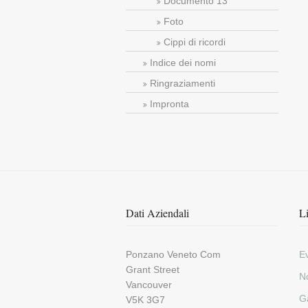
Documento 13
Foto
Cippi di ricordi
Indice dei nomi
Ringraziamenti
Impronta
Dati Aziendali
Li
Ponzano Veneto Com
E
Grant Street
N
Vancouver
G
V5K 3G7