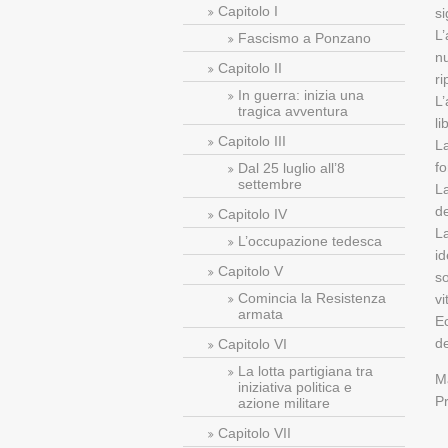
Capitolo I
si
L’
Fascismo a Ponzano
nu
Capitolo II
ri
In guerra: inizia una
L’
tragica avventura
li
Capitolo III
La
fo
Dal 25 luglio all’8
settembre
La
de
Capitolo IV
La
L’occupazione tedesca
id
Capitolo V
so
Comincia la Resistenza
vi
armata
Ec
de
Capitolo VI
La lotta partigiana tra
Ma
iniziativa politica e
P
azione militare
Capitolo VII