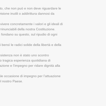
ato, che non può e non deve riguardare le
sione inutili o addirittura dannosi da
ivere concretamente i valori e gli ideali di
rrinunciabili della nostra Costituzione.
i fondano su questo, sul ripudio di ogni
ensì le radici solide della libertà e della
Resistenza non è stato uno scontro
ro tragica esperienza quotidiana di
azione e l’impegno per ridare dignità alla
le occasione di impegno per l’attuazione
el nostro Paese.