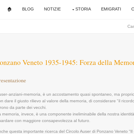
🏠
BLOG
NOTIZIE
STORIA
EMIGRATI
C
Ca
onzano Veneto 1935-1945: Forza della Memo
resentazione
user-anziani-memoria, è un accostamento quasi spontaneo, ma proprio 
n dare il giusto rilievo al valore della memoria, di considerare “il ricord
rono da parte dei vecchi.
 memoria, invece, è una componente ineliminabile della nostra identità
uardare con maggiore consapevolezza al futuro.
che questa importante ricerca del Circolo Auser di Ponzano Veneto “Il 