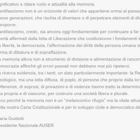
gnificativo a ridare ruolo e attualità alla memoria.
antifascismo non è un orizzonte di valori che appartiene ormai al pass
ove generazioni, che rischia di diventare o di perpetrare elementi di divi
proporre.
antifascismo, credo, sia ancora oggi fondamentale per continuare a far v
bertà affermati dalla lotta di Liberazione che costituiscono i fondamenti i
 libertà, la democrazia, l’affermazione dei diritti della persona umana s
rma di dittatura e di sopraffazione.
 memoria allora non è strumento di divisione e alimentazione di rancori b
mocrazia affinchè gli orrori passati non debbano mai più ripetersi.
 ricerca evidenzia, tra i tanti, un dato particolarmente importante: la 
eologico, ma una lotta diffusa, di poplo, di persone che proprio dalla lo
fterenze, di soprusi, di privazioni e di violenze hanno tratto la determin
ta propria e di ciascuno, per costruire una società libera e plurale.
co perché la memoria non è un “melanconico rifugio” ma la vitale attua
lla nostra Carta Costituzionale e per lo sviluppo civile e democratico d
ria Guidotti
residente Nazionale AUSER