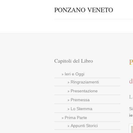
PONZANO VENETO
Capitoli del Libro
P
Ieri e Oggi
d
Ringraziamenti
Presentazione
L
Premessa
Lo Stemma
Si
ie
Prima Parte
Appunti Storici