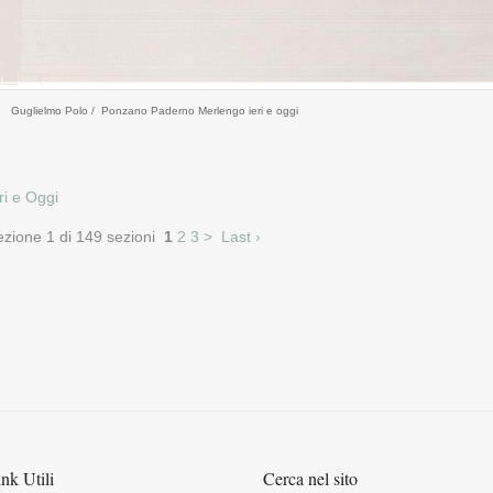
Guglielmo Polo / Ponzano Paderno Merlengo ieri e oggi
ri e Oggi
ezione 1 di 149 sezioni
1
2
3
>
Last ›
nk Utili
Cerca nel sito